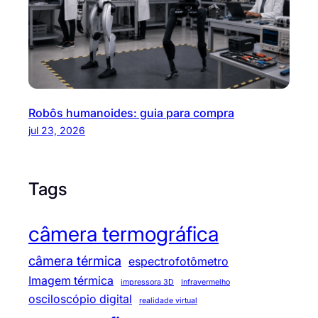
Robôs humanoides: guia para compra
jul 23, 2026
Tags
câmera termográfica
câmera térmica
espectrofotômetro
Imagem térmica
impressora 3D
Infravermelho
osciloscópio digital
realidade virtual