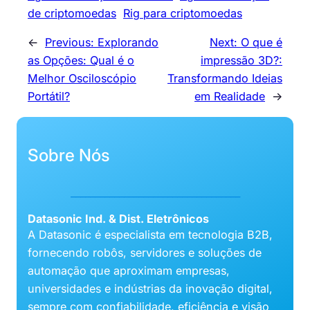
de criptomoedas
Rig para criptomoedas
←
Previous:
Explorando
Next:
O que é
as Opções: Qual é o
impressão 3D?:
Melhor Osciloscópio
Transformando Ideias
Portátil?
em Realidade
→
Sobre Nós
___________________________________
Datasonic Ind. & Dist. Eletrônicos
A Datasonic é especialista em tecnologia B2B,
fornecendo robôs, servidores e soluções de
automação que aproximam empresas,
universidades e indústrias da inovação digital,
sempre com confiabilidade, eficiência e visão