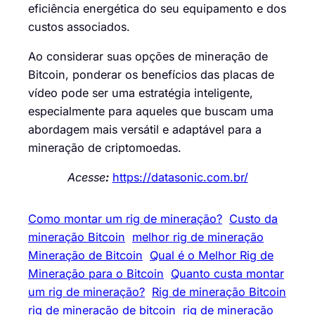
eficiência energética do seu equipamento e dos
custos associados.
Ao considerar suas opções de mineração de
Bitcoin, ponderar os benefícios das placas de
vídeo pode ser uma estratégia inteligente,
especialmente para aqueles que buscam uma
abordagem mais versátil e adaptável para a
mineração de criptomoedas.
Acesse
:
https://datasonic.com.br/
Como montar um rig de mineração?
Custo da
mineração Bitcoin
melhor rig de mineração
Mineração de Bitcoin
Qual é o Melhor Rig de
Mineração para o Bitcoin
Quanto custa montar
um rig de mineração?
Rig de mineração Bitcoin
rig de mineração de bitcoin
rig de mineração