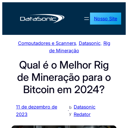
Pular
para
Nosso Site
o
conteúdo
Computadores e Scanners
, 
Datasonic
, 
Rig
de Mineração
Qual é o Melhor Rig
de Mineração para o
Bitcoin em 2024?
11 de dezembro de
Datasonic
b
·
y
2023
Redator