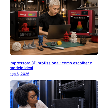
s
a
r
Impressora 3D profissional: como escolher o
modelo ideal
ago 6, 2026