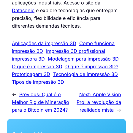
aplicações industriais. Acesse o site da
Datasonic
e explore tecnologias que entregam
precisão, flexibilidade e eficiência para
diferentes demandas técnicas.
Aplicações da impressão 3D
Como funciona
impressão 3D
Impressão 3D profissional
impressora 3D
Modelagem para impressão 3D
O que é impressão 3D
O que é impressão 3D?
Prototipagem 3D
Tecnologia de impressão 3D
Tipos de impressão 3D
←
Previous:
Qual é o
Next:
Apple Vision
Melhor Rig de Mineração
Pro: a revolução da
para o Bitcoin em 2024?
realidade mista
→