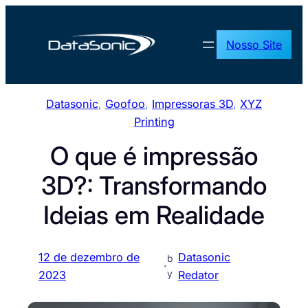
Pular
para
Nosso Site
o
conteúdo
Datasonic
, 
Goofoo
, 
Impressoras 3D
, 
XYZ
Printing
O que é impressão
3D?: Transformando
Ideias em Realidade
12 de dezembro de
Datasonic
b
·
y
2023
Redator