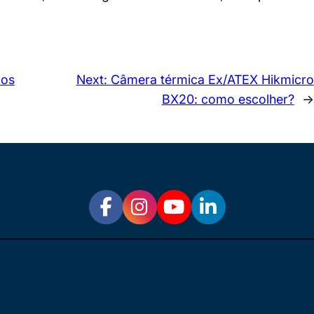
 os
Next:
Câmera térmica Ex/ATEX Hikmicro
BX20: como escolher?
→