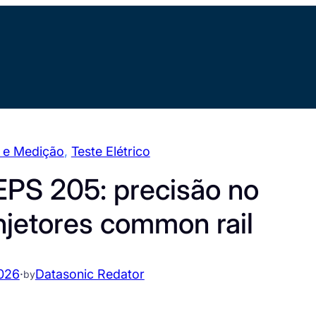
e e Medição
, 
Teste Elétrico
EPS 205: precisão no
njetores common rail
2026
·
Datasonic Redator
by