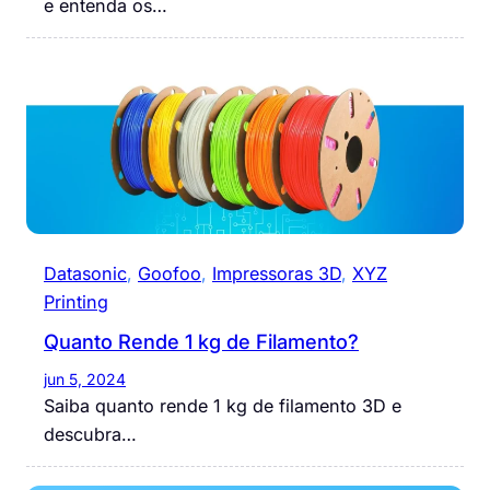
e entenda os…
Datasonic
, 
Goofoo
, 
Impressoras 3D
, 
XYZ
Printing
Quanto Rende 1 kg de Filamento?
jun 5, 2024
Saiba quanto rende 1 kg de filamento 3D e
descubra…