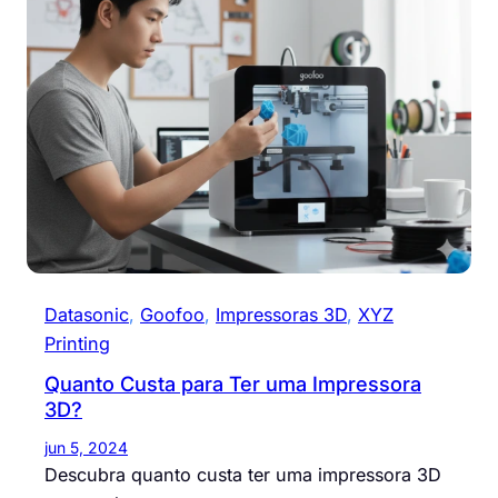
Datasonic
, 
Goofoo
, 
Impressoras 3D
, 
XYZ
Printing
Quanto Custa para Ter uma Impressora
3D?
jun 5, 2024
Descubra quanto custa ter uma impressora 3D