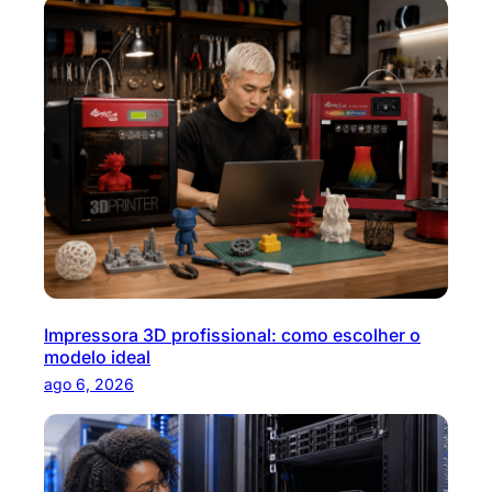
i
s
a
r
Impressora 3D profissional: como escolher o
modelo ideal
ago 6, 2026