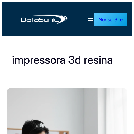
Pular
para
Nosso Site
o
conteúdo
impressora 3d resina