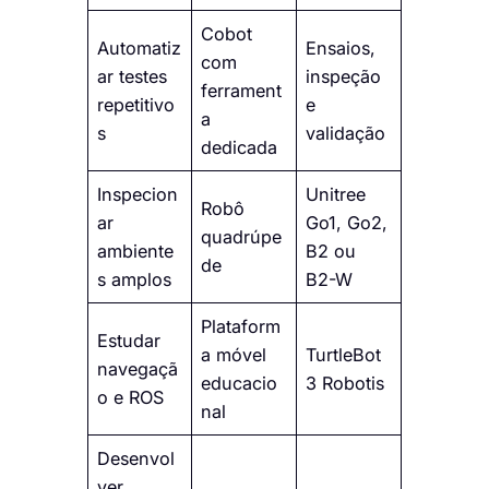
Cobot
Automatiz
Ensaios,
com
ar testes
inspeção
ferrament
repetitivo
e
a
s
validação
dedicada
Inspecion
Unitree
Robô
ar
Go1, Go2,
quadrúpe
ambiente
B2 ou
de
s amplos
B2-W
Plataform
Estudar
a móvel
TurtleBot
navegaçã
educacio
3 Robotis
o e ROS
nal
Desenvol
ver