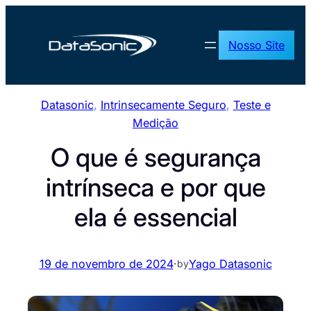
Pular
para
Nosso Site
o
conteúdo
Datasonic
, 
Intrinsecamente Seguro
, 
Teste e
Medição
O que é segurança
intrínseca e por que
ela é essencial
19 de novembro de 2024
·
Yago Datasonic
by