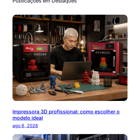
Publicações em Destaques
q
u
i
s
a
r
Impressora 3D profissional: como escolher o
modelo ideal
ago 6, 2026