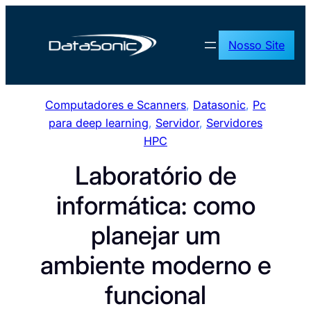
Pular
para
Nosso Site
o
conteúdo
Computadores e Scanners
, 
Datasonic
, 
Pc
para deep learning
, 
Servidor
, 
Servidores
HPC
Laboratório de
informática: como
planejar um
ambiente moderno e
funcional