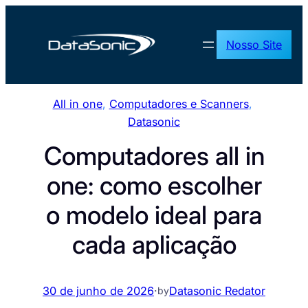
Pular
para
Nosso Site
o
conteúdo
All in one
, 
Computadores e Scanners
, 
Datasonic
Computadores all in
one: como escolher
o modelo ideal para
cada aplicação
30 de junho de 2026
·
Datasonic Redator
by