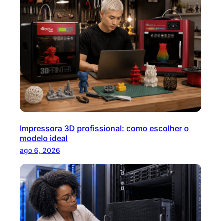
s
a
r
Impressora 3D profissional: como escolher o
modelo ideal
ago 6, 2026