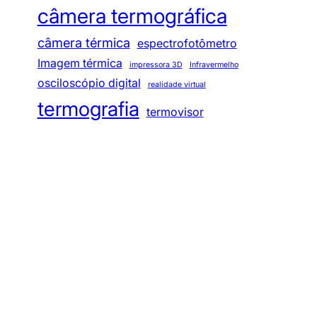
câmera termográfica
câmera térmica
espectrofotômetro
Imagem térmica
impressora 3D
Infravermelho
osciloscópio digital
realidade virtual
termografia
termovisor