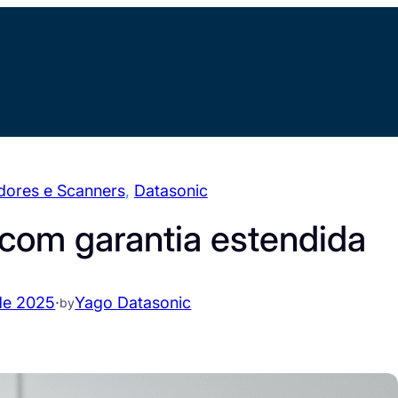
ores e Scanners
, 
Datasonic
l com garantia estendida
de 2025
·
Yago Datasonic
by