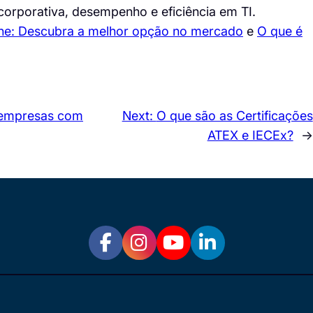
orporativa, desempenho e eficiência em TI.
One: Descubra a melhor opção no mercado
e
O que é
 empresas com
Next:
O que são as Certificações
ATEX e IECEx?
→