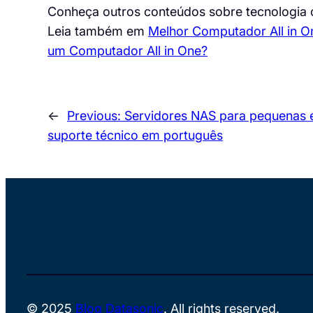
Conheça outros conteúdos sobre tecnologia c
Leia também em
Melhor Computador All in 
um Computador All in One?
←
Previous:
Servidores NAS para pequenas
suporte técnico em português
© 2025
Blog Datasonic
. All rights reserved.