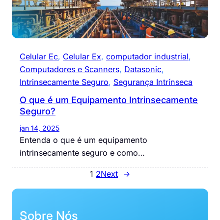
Celular Ec
, 
Celular Ex
, 
computador industrial
, 
Computadores e Scanners
, 
Datasonic
, 
Intrinsecamente Seguro
, 
Segurança Intrínseca
O que é um Equipamento Intrinsecamente
Seguro?
jan 14, 2025
Entenda o que é um equipamento
intrinsecamente seguro e como…
1
2
Next
→
Sobre Nós