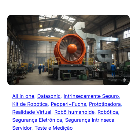
All in one
, 
Datasonic
, 
Intrinsecamente Seguro
, 
Kit de Robótica
, 
Pepperl+Fuchs
, 
Prototipadora
, 
Realidade Virtual
, 
Robô humanoide
, 
Robótica
, 
Segurança Eletrônica
, 
Segurança Intrínseca
, 
Servidor
, 
Teste e Medição