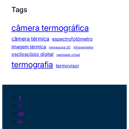
Tags
câmera termográfica
câmera térmica
espectrofotômetro
Imagem térmica
impressora 3D
Infravermelho
osciloscópio digital
realidade virtual
termografia
termovisor