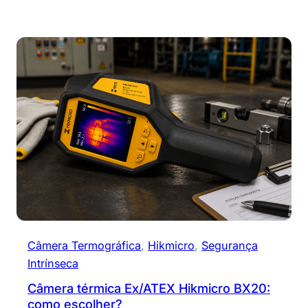
Câmera Termográfica
, 
Hikmicro
, 
Segurança
Intrínseca
Câmera térmica Ex/ATEX Hikmicro BX20:
como escolher?