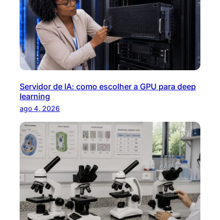
a
r
Servidor de IA: como escolher a GPU para deep
learning
ago 4, 2026