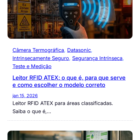
Câmera Termográfica
, 
Datasonic
, 
Intrinsecamente Seguro
, 
Segurança Intrínseca
, 
Teste e Medição
Leitor RFID ATEX: o que é, para que serve
e como escolher o modelo correto
jan 15, 2026
Leitor RFID ATEX para áreas classificadas.
Saiba o que é,…