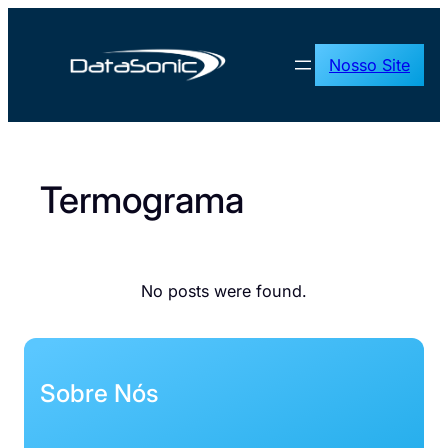
Pular
para
Nosso Site
o
conteúdo
Termograma
No posts were found.
Sobre Nós
___________________________________