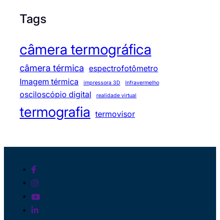
Tags
câmera termográfica
câmera térmica
espectrofotômetro
Imagem térmica
impressora 3D
Infravermelho
osciloscópio digital
realidade virtual
termografia
termovisor