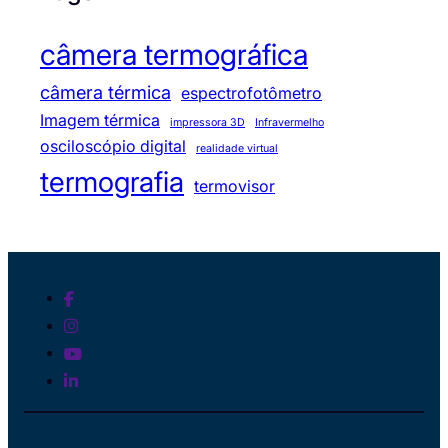
câmera termográfica
câmera térmica
espectrofotômetro
Imagem térmica
impressora 3D
Infravermelho
osciloscópio digital
realidade virtual
termografia
termovisor