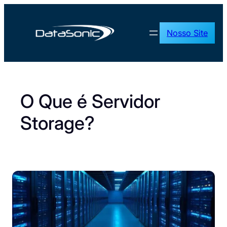
Pular
para
Nosso Site
o
conteúdo
O Que é Servidor
Storage?