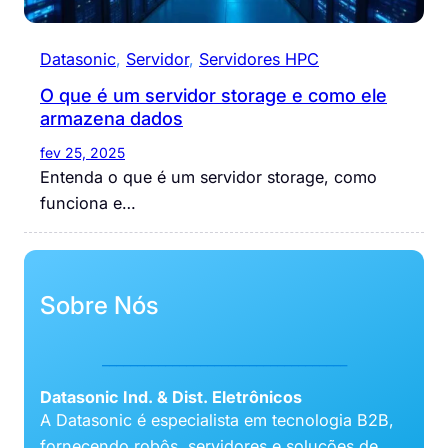
Datasonic
, 
Servidor
, 
Servidores HPC
O que é um servidor storage e como ele
armazena dados
fev 25, 2025
Entenda o que é um servidor storage, como
funciona e…
Sobre Nós
___________________________________
Datasonic Ind. & Dist. Eletrônicos
A Datasonic é especialista em tecnologia B2B,
fornecendo robôs, servidores e soluções de