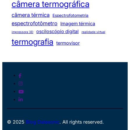
câmera termográfica
câmera térmica
Espectrofotometria
espectrofotômetro
Imagem térmica
osciloscópio digital
impressora 3D
realidade virtual
termografia
termovisor
© 2025
Blog Datasonic
. All rights reserved.