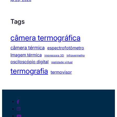
Tags
câmera termográfica
câmera térmica
espectrofotômetro
Imagem térmica
impressora 3D
Infravermelho
osciloscópio digital
realidade virtual
termografia
termovisor