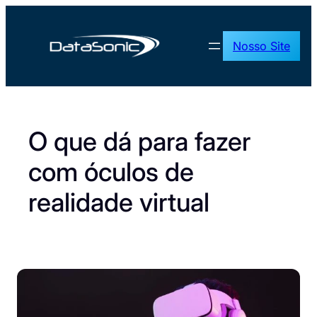
Pular
para
Nosso Site
o
conteúdo
O que dá para fazer
com óculos de
realidade virtual