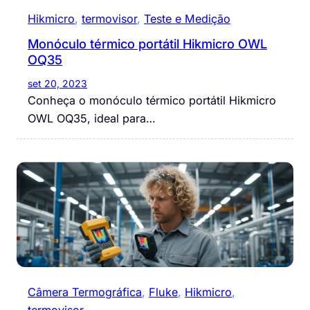
Hikmicro
, 
termovisor
, 
Teste e Medição
Monóculo térmico portátil Hikmicro OWL
OQ35
set 20, 2023
Conheça o monóculo térmico portátil Hikmicro
OWL OQ35, ideal para…
Câmera Termográfica
, 
Fluke
, 
Hikmicro
, 