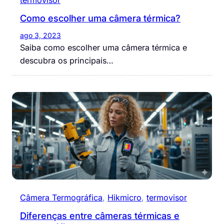
termovisor
Como escolher uma câmera térmica?
ago 3, 2023
Saiba como escolher uma câmera térmica e
descubra os principais…
Câmera Termográfica
, 
Hikmicro
, 
termovisor
Diferenças entre câmeras térmicas e