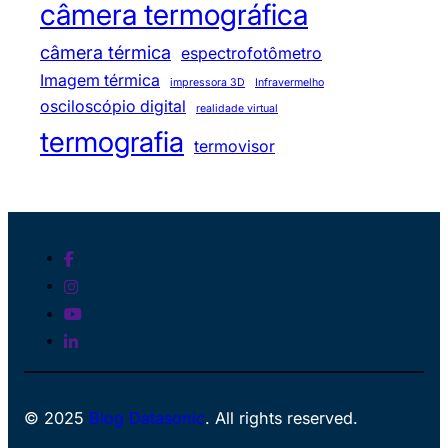
câmera termográfica
câmera térmica
espectrofotômetro
Imagem térmica
impressora 3D
Infravermelho
osciloscópio digital
realidade virtual
termografia
termovisor
© 2025
Blog Datasonic
. All rights reserved.